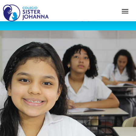
Warning
: Undefined variable $content in
C:\xampp\htdocs\colsisterjohanna\wp-
content\themes\fundemabu\header.php
on line
56