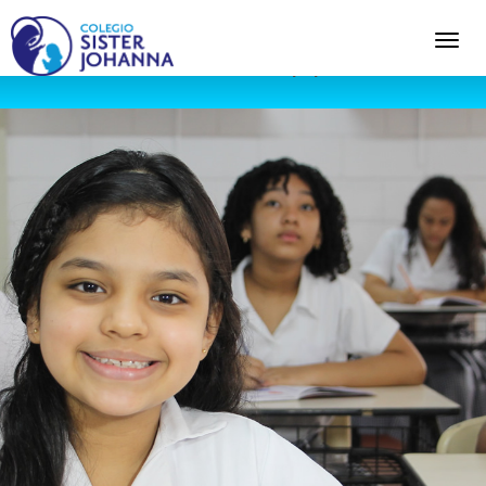
Warning
: Undefined variable $content in
C:\xampp\htdocs\colsisterjohanna\wp-
content\themes\fundemabu\header.php
on line
56