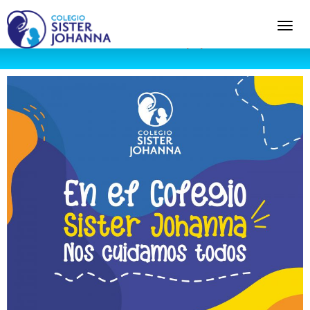
Warning
: Undefined variable $content in
C:\xampp\htdocs\colsisterjohanna\wp-
content\themes\fundemabu\header.php
on line
56